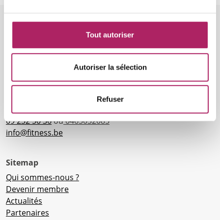
Tout autoriser
Autoriser la sélection
Grondwetlaan 1
9040 Gent
Numéro d'entreprise: BE0884.655.341
Refuser
RPR Gent Division Gent
09 232 50 36
ou
0465032085
info@fitness.be
Sitemap
Qui sommes-nous ?
Devenir membre
Actualités
Partenaires