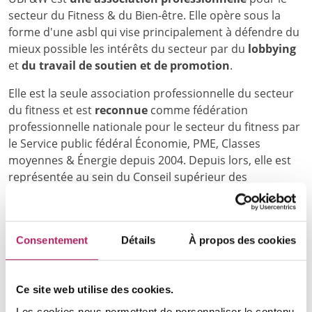
secteur du Fitness & du Bien-être. Elle opère sous la
forme d'une asbl qui vise principalement à défendre du
mieux possible les intérêts du secteur par du
lobbying
et
du travail de soutien et de promotion
.
Elle est la seule association professionnelle du secteur
du fitness et est
reconnue
comme fédération
professionnelle nationale pour le secteur du fitness par
le Service public fédéral Économie, PME, Classes
moyennes & Énergie depuis 2004. Depuis lors, elle est
représentée au sein du Conseil supérieur des
Indépendants et des Petites et Moyennes Entreprises.
En outre, la UBF&W participe au sein de
la Commission
Paritaire 314
à la concertation sociale et est
Consentement
Détails
À propos des cookies
représentée au
Fonds de Sécurité d'Existence
de cette
commission paritaire.
Ce site web utilise des cookies.
Vision
Les cookies nous permettent de personnaliser le contenu