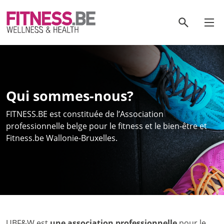
Aller
au
rechercher
contenu
Qui sommes-nous?
FITNESS.BE est constituée de l’Association
professionnelle belge pour le fitness et le bien-être et
Fitness.be Wallonie-Bruxelles.
UBF&W est
une association professionnelle
pour le