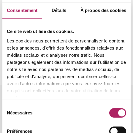
Formations de l'AES
Consentement
Détails
À propos des cookies
Tous les membres de FITNESS.BE peuvent
bénéficier de l'offre de formation continue
d'AES au tarif membre. L’aperçu des formations
Ce site web utilise des cookies.
proposées est disponible sur
le site internet
.
Les cookies nous permettent de personnaliser le contenu
Outre l’offre générale, AES propose également
et les annonces, d'offrir des fonctionnalités relatives aux
des formations de perfectionnement à la carte.
médias sociaux et d'analyser notre trafic. Nous
partageons également des informations sur l'utilisation de
Allez sur cette page
notre site avec nos partenaires de médias sociaux, de
publicité et d'analyse, qui peuvent combiner celles-ci
avec d'autres informations que vous leur avez fournies
ou qu'ils ont collectées lors de votre utilisation de leurs
services.
Sélection
Nécessaires
du
consentement
Grondwetlaan 1
Préférences