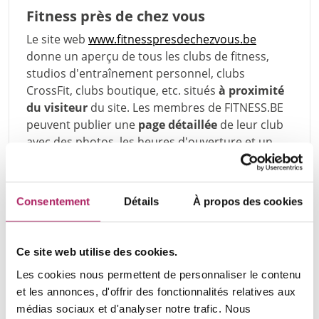
Fitness près de chez vous
Le site web
www.fitnesspresdechezvous.be
donne un aperçu de tous les clubs de fitness,
studios d'entraînement personnel, clubs
CrossFit, clubs boutique, etc. situés
à proximité
du visiteur
du site. Les membres de FITNESS.BE
peuvent publier une
page détaillée
de leur club
avec des photos, les heures d'ouverture et un
texte personnalisé. Ils peuvent ainsi booster la
visibilité de leur club.
Consentement
Détails
À propos des cookies
Allez sur cette page
Ce site web utilise des cookies.
Scan du style de vie
Les cookies nous permettent de personnaliser le contenu
FITNESS.BE a développé
le scan du style de vie
et les annonces, d'offrir des fonctionnalités relatives aux
en collaboration avec New Health. Grâce à ce
médias sociaux et d'analyser notre trafic. Nous