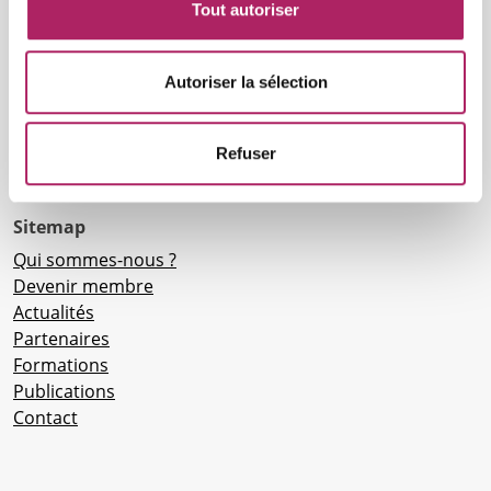
Tout autoriser
Grondwetlaan 1
9040 Gent
Numéro d'entreprise: BE0884.655.341
Autoriser la sélection
RPR Gent Division Gent
09 232 50 36
ou
0465032085
Refuser
info@fitness.be
Sitemap
Qui sommes-nous ?
Devenir membre
Actualités
Partenaires
Formations
Publications
Contact