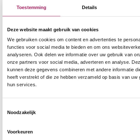
Toestemming
Details
Deze website maakt gebruik van cookies
Informatie
We gebruiken cookies om content en advertenties te persona
functies voor social media te bieden en om ons websiteverke
Fiscaal gunstig klimaat voor
analyseren. Ook delen we informatie over uw gebruik van on
bewegen is een investering,
onze partners voor social media, adverteren en analyse. De
geen kost
kunnen deze gegevens combineren met andere informatie di
heeft verstrekt of die ze hebben verzameld op basis van uw 
In het debat over de hervorming van de btw pleit
hun services.
Fitness.be ervoor om verder te kijken dan de
onmiddellijke budgettaire opbrengst. Regelmatig
bewegen levert niet alleen gezondheidswinst op,
Toestemmingsselectie
maar zorg…
Noodzakelijk
Lees meer
Voorkeuren