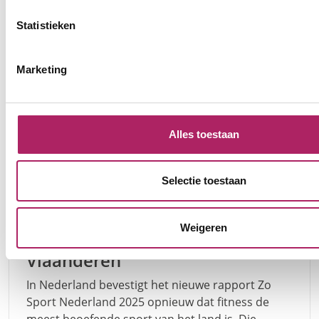
Statistieken
Marketing
Alles toestaan
Selectie toestaan
Informatie
Fitness: de onzichtbare
Weigeren
grootste sport van
Vlaanderen
In Nederland bevestigt het nieuwe rapport Zo
Sport Nederland 2025 opnieuw dat fitness de