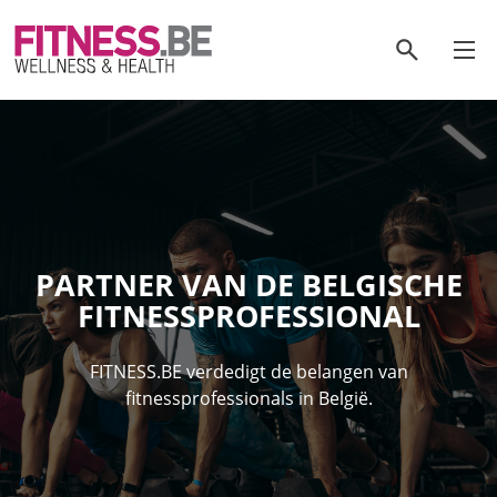
Ga
naar
zoeken
de
inhoud
PARTNER VAN DE BELGISCHE
FITNESSPROFESSIONAL
FITNESS.BE verdedigt de belangen van
fitnessprofessionals in België.