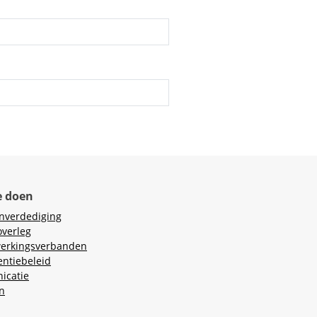
e doen
nverdediging
overleg
erkingsverbanden
ntiebeleid
icatie
n