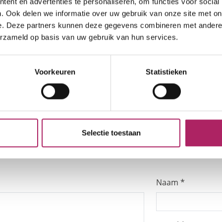
ent en advertenties te personaliseren, om functies voor social
. Ook delen we informatie over uw gebruik van onze site met on
lezen.
e. Deze partners kunnen deze gegevens combineren met andere i
erzameld op basis van uw gebruik van hun services.
Voorkeuren
Statistieken
Vo
ootste sport van Vlaanderen
Ni
Selectie toestaan
Naam
*