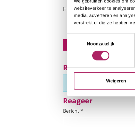
We gebruiken cookies om cont
websiteverkeer te analyseren
Het volledige artikel kan je
hier
media, adverteren en analys
verstrekt of die ze hebben v
Toestemmingsselectie
Noodzakelijk
Vorig bericht:
←
Fitness: de onzichtbare gr
Reacties
Weigeren
Reageer als eerste
Reageer
Bericht
*