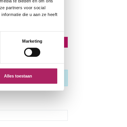
 media te bieden en om ons
ze partners voor social
nformatie die u aan ze heeft
Marketing
lgend bericht:
euwe editie tijdschrift Fit 2.0
→
Alles toestaan