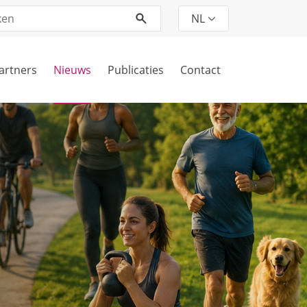
erm
*
NL
artners
Nieuws
Publicaties
Contact