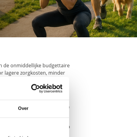
 de onmiddellijke budgettaire
or lagere zorgkosten, minder
vensstijl een belangrijke
euw tarief van 9% volgens
 Voor de burger zijn dergelijke
Over
re burgers, een lagere druk op