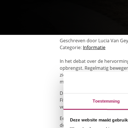
Geschreven door Lucia Van Ge
{$lblInThe}
Categorie:
Informatie
In het debat over de hervormin
opbrengst. Regelmatig bewegen 
ziekteverzuim en meer welzijn. T
maatschappelijke return opleve
Daarom zou het voorstel om be
Fitness.be een verkeerd signaal
Toestemming
verschillen onbegrijpelijk.
Een fiscaal gunstig kader voor
Deze website maakt gebruik
de gezondheidszorg en een ste