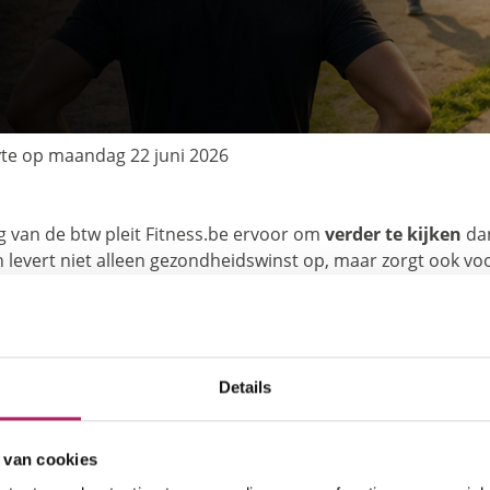
yte op
maandag 22 juni 2026
g van de btw pleit Fitness.be ervoor om
verder te kijken
dan
levert niet alleen gezondheidswinst op, maar zorgt ook vo
al van studies tonen aan dat investeringen in een actieve le
ren.
staande tarieven van 6% en 12% samen te brengen in een ni
 zijn. Ook het sporten onder begeleiding valt onder 21% btw.
Details
 bewegen moet worden gezien als een investering in gezonde
 van cookies
rkere samenleving.